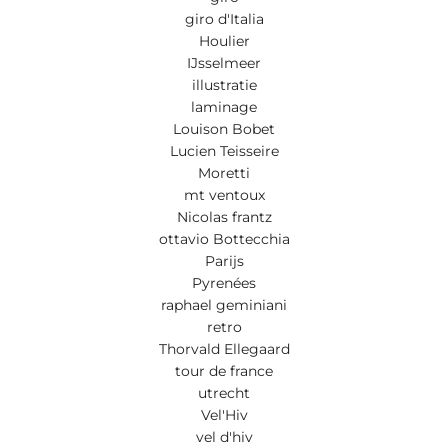
giro d'Italia
Houlier
IJsselmeer
illustratie
laminage
Louison Bobet
Lucien Teisseire
Moretti
mt ventoux
Nicolas frantz
ottavio Bottecchia
Parijs
Pyrenées
raphael geminiani
retro
Thorvald Ellegaard
tour de france
utrecht
Vel'Hiv
vel d'hiv