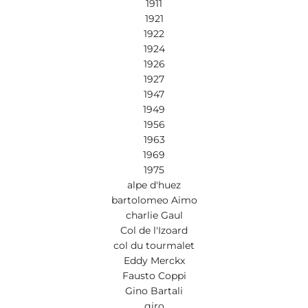
1911
1921
1922
1924
1926
1927
1947
1949
1956
1963
1969
1975
alpe d'huez
bartolomeo Aimo
charlie Gaul
Col de l'Izoard
col du tourmalet
Eddy Merckx
Fausto Coppi
Gino Bartali
giro