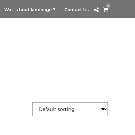
0
Wat is hout laminage ?
Contact Us