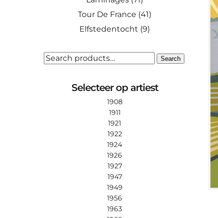
Tour De France
(41)
Elfstedentocht
(9)
SEARCH
Search
FOR:
Selecteer op artiest
1908
1911
1921
1922
1924
1926
1927
1947
1949
1956
1963