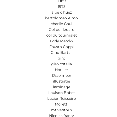
1969
1975
alpe d'huez
bartolomeo Aimo
charlie Gaul
Col de l'Izoard
col du tourmalet
Eddy Merckx
Fausto Coppi
Gino Bartali
giro
giro d'Italia
Houlier
IJsselmeer
illustratie
laminage
Louison Bobet
Lucien Teisseire
Moretti
mt ventoux
Nicolas frantz