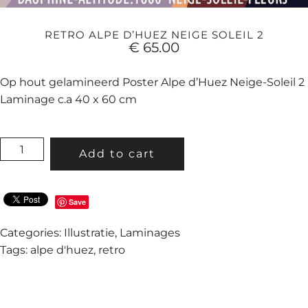
RETRO ALPE D’HUEZ NEIGE SOLEIL 2
€
65.00
Op hout gelamineerd Poster Alpe d’Huez Neige-Soleil 2
Laminage c.a 40 x 60 cm
RETRO
Add to cart
ALPE
D'HUEZ
NEIGE
Save
SOLEIL
2
Categories:
Illustratie
,
Laminages
QUANTITY
Tags:
alpe d'huez
,
retro