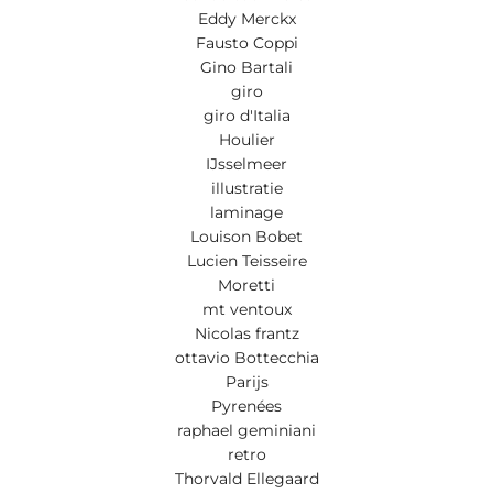
Eddy Merckx
Fausto Coppi
Gino Bartali
giro
giro d'Italia
Houlier
IJsselmeer
illustratie
laminage
Louison Bobet
Lucien Teisseire
Moretti
mt ventoux
Nicolas frantz
ottavio Bottecchia
Parijs
Pyrenées
raphael geminiani
retro
Thorvald Ellegaard