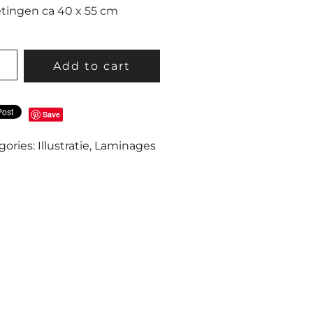
tingen ca 40 x 55 cm
O
Add to cart
Save
TITY
gories:
Illustratie
,
Laminages