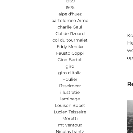
1969
1975
alpe d'huez
bartolomeo Aimo
charlie Gaul
Col de l'Izoard
Ko
col du tourmalet
He
Eddy Merckx
wo
Fausto Coppi
op
Gino Bartali
giro
giro d'Italia
Houlier
Re
IJsselmeer
illustratie
laminage
Louison Bobet
Lucien Teisseire
Moretti
mt ventoux
Nicolas frantz