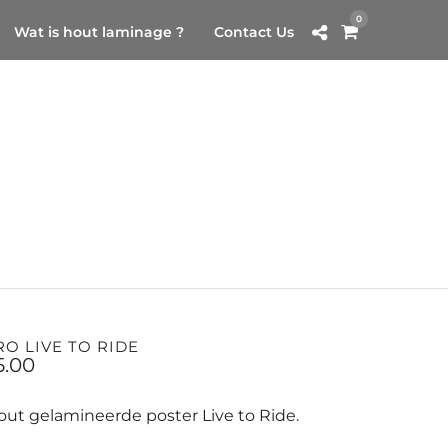
0
Wat is hout laminage ?
Contact Us
RO LIVE TO RIDE
5.00
out gelamineerde poster Live to Ride.