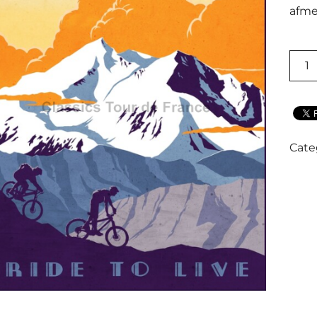
afme
RETR
LIVE
TO
RIDE
QUAN
Cate