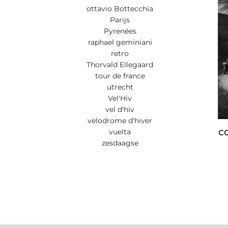
ottavio Bottecchia
Parijs
Pyrenées
raphael geminiani
retro
Thorvald Ellegaard
tour de france
utrecht
Vel'Hiv
vel d'hiv
velodrome d'hiver
vuelta
CO
zesdaagse