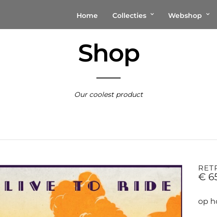
Home
Collecties
Webshop
Shop
Our coolest product
RET
€
6
op h