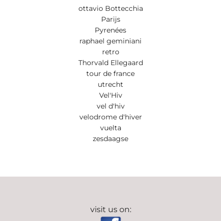
ottavio Bottecchia
Parijs
Pyrenées
raphael geminiani
retro
Thorvald Ellegaard
tour de france
utrecht
Vel'Hiv
vel d'hiv
velodrome d'hiver
vuelta
zesdaagse
visit us on: