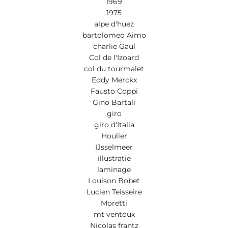
1969
1975
alpe d'huez
bartolomeo Aimo
charlie Gaul
Col de l'Izoard
col du tourmalet
Eddy Merckx
Fausto Coppi
Gino Bartali
giro
giro d'Italia
Houlier
IJsselmeer
illustratie
laminage
Louison Bobet
Lucien Teisseire
Moretti
mt ventoux
Nicolas frantz