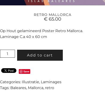
RETRO MALLORCA
€
65.00
Op Hout gelamineerd Poster Retro Mallorca.
Laminage C.a 40 x 60 cm
RETRO
Add to cart
MALLORCA
QUANTITY
Save
Categories:
Illustratie
,
Laminages
Tags:
Baleares
,
Mallorca
,
retro