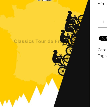
Afme
RETR
TOUR
DE
FRAN
JAUN
QUAN
Cate
Tags