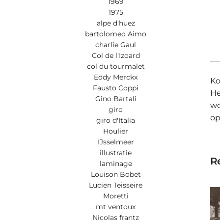
1969
1975
alpe d'huez
bartolomeo Aimo
charlie Gaul
Col de l'Izoard
col du tourmalet
Eddy Merckx
Ko
Fausto Coppi
He
Gino Bartali
wo
giro
op
giro d'Italia
Houlier
IJsselmeer
illustratie
Re
laminage
Louison Bobet
Lucien Teisseire
Moretti
mt ventoux
Nicolas frantz