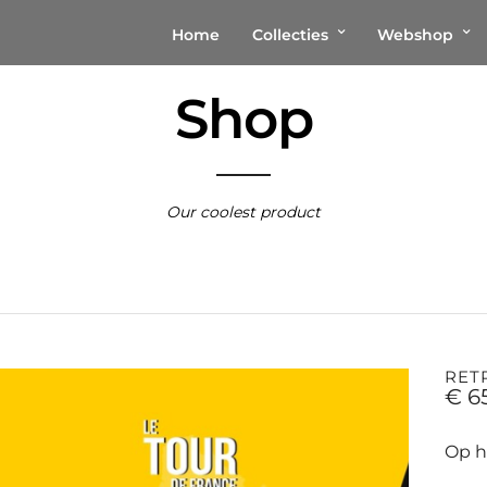
Home
Collecties
Webshop
Shop
Our coolest product
RET
€
6
Op h