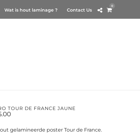
0
Wat is hout laminage ?
Contact Us
RO TOUR DE FRANCE JAUNE
5.00
out gelamineerde poster Tour de France.