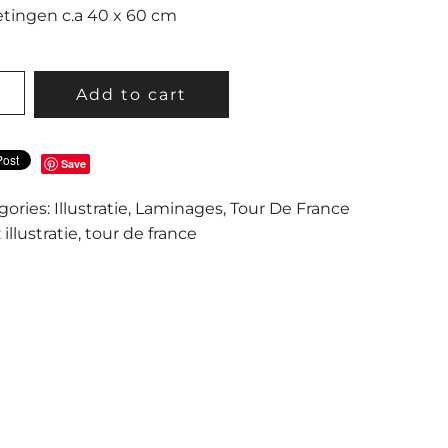
tingen c.a 40 x 60 cm
O
Add to cart
CE
Save
E
TITY
gories:
Illustratie
,
Laminages
,
Tour De France
:
illustratie
,
tour de france