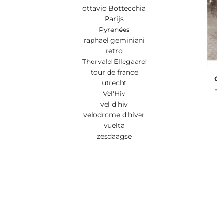
ottavio Bottecchia
Parijs
Pyrenées
raphael geminiani
retro
Thorvald Ellegaard
tour de france
utrecht
Vel'Hiv
vel d'hiv
velodrome d'hiver
vuelta
zesdaagse