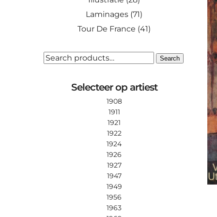
Laminages
(71)
Tour De France
(41)
SEARCH
Search
FOR:
Selecteer op artiest
1908
1911
1921
1922
1924
1926
1927
1947
1949
1956
1963