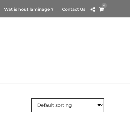
0
Wat is hout laminage ?
Contact Us