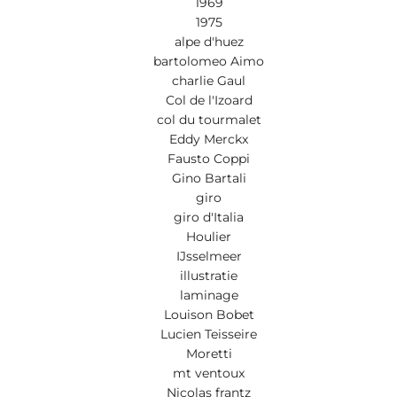
1969
1975
alpe d'huez
bartolomeo Aimo
charlie Gaul
Col de l'Izoard
col du tourmalet
Eddy Merckx
Fausto Coppi
Gino Bartali
giro
giro d'Italia
Houlier
IJsselmeer
illustratie
laminage
Louison Bobet
Lucien Teisseire
Moretti
mt ventoux
Nicolas frantz