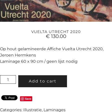
VUELTA UTRECHT 2020
€
130.00
Op hout gelamineerde Affiche Vuelta Utrecht 2020,
Jeroen Hermkens
Laminage 60 x 90 cm / geen lijst nodig
VUELTA
Add to cart
UTRECHT
2020
QUANTITY
Save
Categories:
Illustratie
,
Laminages