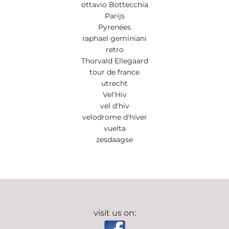
ottavio Bottecchia
Parijs
Pyrenées
raphael geminiani
retro
Thorvald Ellegaard
tour de france
utrecht
Vel'Hiv
vel d'hiv
velodrome d'hiver
vuelta
zesdaagse
visit us on: