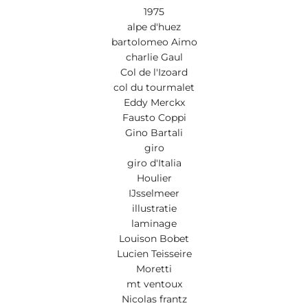
1975
alpe d'huez
bartolomeo Aimo
charlie Gaul
Col de l'Izoard
col du tourmalet
Eddy Merckx
Fausto Coppi
Gino Bartali
giro
giro d'Italia
Houlier
IJsselmeer
illustratie
laminage
Louison Bobet
Lucien Teisseire
Moretti
mt ventoux
Nicolas frantz